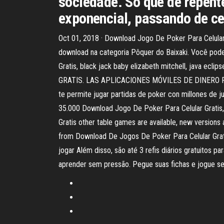
sociedade. Só que de repent
exponencial, passando de ce
Oct 01, 2018 · Download Jogo De Poker Para Celular 
download na categoria Pôquer do Baixaki. Você pode 
Gratis, black jack baby elizabeth mitchell, java 
GRATIS. LAS APLICACIONES MÓVILES DE DINERO RE
te permite jugar partidas de poker con millones de j
35.000 Download Jogo De Poker Para Celular Gratis,
Gratis other table games are available, new versions 
from Download De Jogos De Poker Para Celular Grati
jogar Além disso, são até 3 refis diários gratuitos p
aprender sem pressão. Pegue suas fichas e jogue 