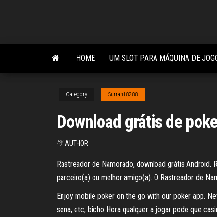
Skip
to
the
content
HOME
UM SLOT PARA MÁQUINA DE JOG
Category
Surran18288
Download grátis de poke
By
AUTHOR
Rastreador de Namorado, download grátis Android. Ra
parceiro(a) ou melhor amigo(a). O Rastreador de Na
Enjoy mobile poker on the go with our poker app. Ne
sena, etc, bicho Hora qualquer a jogar pode que casi