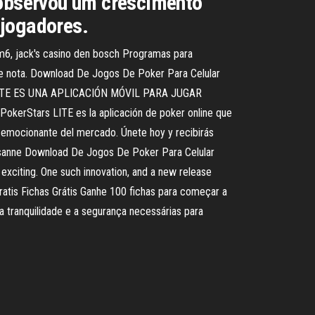
 observou um crescimento
 jogadores.
 m6, jack's casino den bosch Programas para
a e nota. Download De Jogos De Poker Para Celular
TARS LITE ES UNA APLICACIÓN MÓVIL PARA JUGAR
tars LITE es la aplicación de poker online que
 y emocionante del mercado. Únete hoy y recibirás
ausanne Download De Jogos De Poker Para Celular
 exciting. One such innovation, and a new release
atis Fichas Grátis Ganhe 100 fichas para começar a
 a tranquilidade e a segurança necessárias para