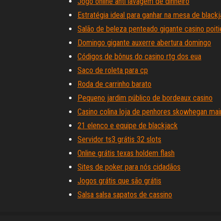
Jogo online anti lavagem de dinheiro
Estratégia ideal para ganhar na mesa de black
Salão de beleza penteado gigante casino poiti
Domingo gigante auxerre abertura domingo
Códigos de bônus do casino rtg dos eua
Saco de roleta para cp
Roda de carrinho barato
Pequeno jardim público de bordeaux casino
Casino colina loja de penhores skowhegan mai
21 elenco e equipe de blackjack
Servidor ts3 grátis 32 slots
Online grátis texas holdem flash
Sites de poker para nós cidadãos
Jogos grátis que são grátis
Salsa salsa sapatos de cassino