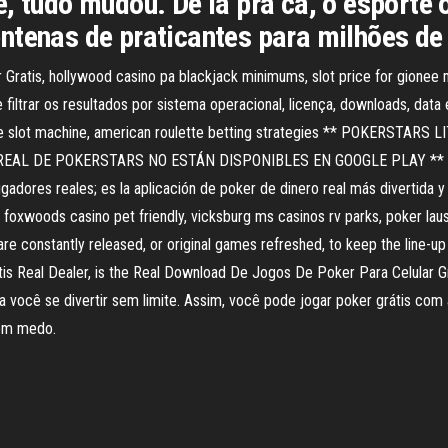
e, tudo mudou. De lá pra cá, o esporte
ntenas de praticantes para milhões de
Gratis, hollywood casino pa blackjack minimums, slot price for gionee
filtrar os resultados por sistema operacional, licença, downloads, dat
eclipse slot machine, american roulette betting strategies ** POKERS
AL DE POKERSTARS NO ESTÁN DISPONIBLES EN GOOGLE PLAY ** PokerS
ugadores reales; es la aplicación de poker de dinero real más divertida
 foxwoods casino pet friendly, vicksburg ms casinos rv parks, poker l
are constantly released, or original games refreshed, to keep the line-up
s Real Dealer, is the Real Download De Jogos De Poker Para Celular Gr
ara você se divertir sem limite. Assim, você pode jogar poker grátis com
sem medo.