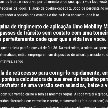
nibus ou trem, e mover-se perfeitamente onde quer que a vida leve voc
ategorias de jogos: 1. Jogo de quebra-cabeça 2. Jogo de pergunta no j
aprender a posição dos estados e rios na Índia enquanto joga isso.
quina de tingimento de aplicação Umo Mobility
asses de trânsito sem contato com uma torneira
 perfeitamente onde quer que a vida leve você.
ue a roleta padrão que vai de 0 a 36. Na mini roleta, a roleta vai apen
emáticos, então, empregaram um dispositivo de cálculo parecido ao de
entativas, sendo
la de retrocesso para corrigi-lo rapidamente, 
ponha a calculadora da sua área de trabalho para
 desfrutar de uma versão sem anúncios, baixe a v
om sua versão online e têm as mesmas regras. A roda virtual é girada, e
loridos alternados em vermelho e preto, e numerados (fora de ordem) de 
 positiva ou negativa. Com os sistemas de progressão negativa, o tam