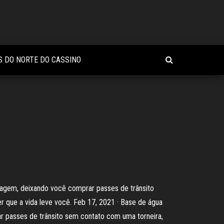
 DO NORTE DO CASSINO
agem, deixando você comprar passes de trânsito
r que a vida leve você. Feb 17, 2021 · Base de água
 passes de trânsito sem contato com uma torneira,