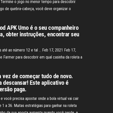
ê. Termine o jogo no menor tempo para descobrir
ogo de quebra-cabeça, você deve organizar o
 Mod APK Umo é o seu companheiro
, obter instruções, encontrar seu
as até ao número 12 e tal … Feb 17, 2021 Feb 17,
 Farmer para descobrir em qual casinha da roleta a
em vez de começar tudo de novo.
 descansar! Este aplicativo é
ersão paga.
 você precisa apostar onde a bola virtual vai cair
1 a 36. Muitas estratégias para ganhar na roleta
anho da sua aposta aumenta quando você perde, e