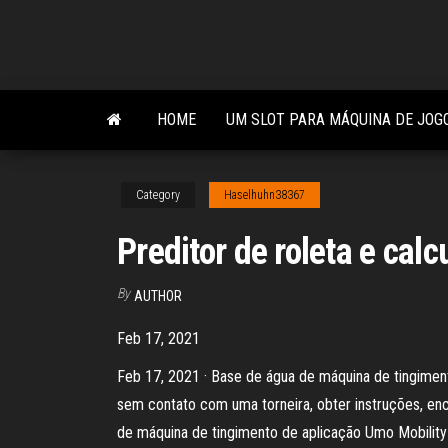
Skip
to
the
content
HOME
UM SLOT PARA MÁQUINA DE JOG
Category
Haselhuhn38367
Preditor de roleta e cal
By
AUTHOR
Feb 17, 2021
Feb 17, 2021 · Base de água de máquina de tingime
sem contato com uma torneira, obter instruções, en
de máquina de tingimento de aplicação Umo Mobilit