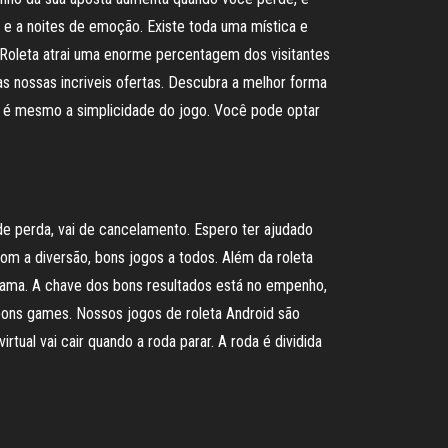
e a noites de emoção. Existe toda uma mística e
a Roleta atrai uma enorme percentagem dos visitantes
as nossas incriveis ofertas. Descubra a melhor forma
ine é mesmo a simplicidade do jogo. Você pode optar
e perda, vai de cancelamento. Espero ter ajudado
om a diversão, bons jogos a todos. Além da roleta
grama. A chave dos bons resultados está no empenho,
 bons games. Nossos jogos de roleta Android são
tual vai cair quando a roda parar. A roda é dividida