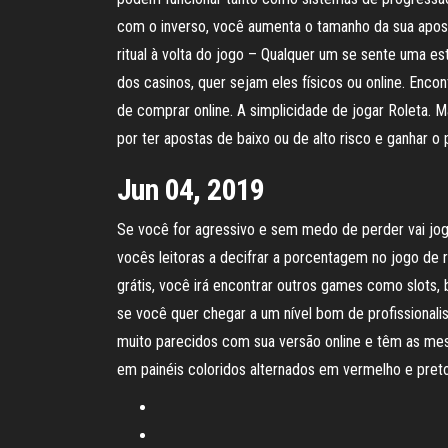
com o inverso, você aumenta o tamanho da sua apost
ritual à volta do jogo – Qualquer um se sente uma e
dos casinos, quer sejam eles físicos ou online. Enco
de comprar online. A simplicidade de jogar Roleta. 
por ter apostas de baixo ou de alto risco e ganhar o 
Jun 04, 2019
Se você for agressivo e sem medo de perder vai jog
vocês leitoras a decifrar a porcentagem no jogo de 
grátis, você irá encontrar outros games como slots,
se você quer chegar a um nível bom de profissionali
muito parecidos com sua versão online e têm as mesmas
em painéis coloridos alternados em vermelho e pret