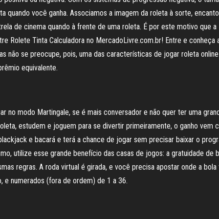
a quando você ganha. Associamos a imagem da roleta à sorte, encanto 
strela de cinema quando à frente de uma roleta. É por este motivo que 
ntre Rolete Tinta Calculadora no MercadoLivre.com.br! Entre e conheça 
Mas não se preocupe, pois, uma das características de jogar roleta onl
prêmio equivalente.
ar no modo Martingale, se é mais conversador e não quer ter uma grand
roleta, estudem e joguem para se divertir primeiramente, o ganho vem c
 blackjack e bacará e terá a chance de jogar sem precisar baixar o pro
smo, utilize esse grande benefício das casas de jogos: a gratuidade de
 regras. A roda virtual é girada, e você precisa apostar onde a bola vir
o, e numerados (fora de ordem) de 1 a 36.